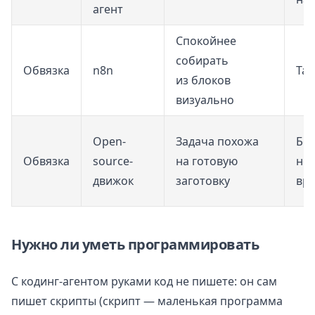
агент
Спокойнее
собирать
Обвязка
n8n
Та
из блоков
визуально
Open-
Задача похожа
Бес
Обвязка
source-
на готовую
но 
движок
заготовку
вр
Нужно ли уметь программировать
С кодинг-агентом руками код не пишете: он сам
пишет скрипты (скрипт — маленькая программа