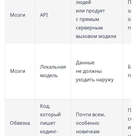
людей
Пл
или продукт
за 
Мозги
API
с прямым
об
серверным
по
вызовом модели
Данные
Локальная
Бе
Мозги
не должны
модель
пос
уходить наружу
Код,
Плю
который
Почти всем,
се
Обвязка
пишет
особенно
и в
кодинг-
новичкам
на 