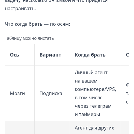
задачу, насколько он живой и что придётся
настраивать.
Что когда брать — по осям:
Таблицу можно листать →
Ось
Вариант
Когда брать
Ск
Личный агент
на вашем
Фи
компьютере/VPS,
Мозги
Подписка
та
в том числе
с 
через телеграм
и таймеры
Агент для других