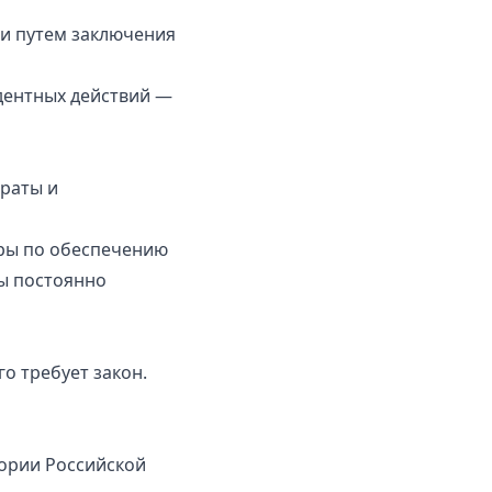
и путем заключения
дентных действий —
раты и
еры по обеспечению
Мы постоянно
о требует закон.
ории Российской