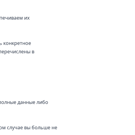
спечиваем их
ь конкретное
перечислены в
полные данные либо
ком случае вы больше не