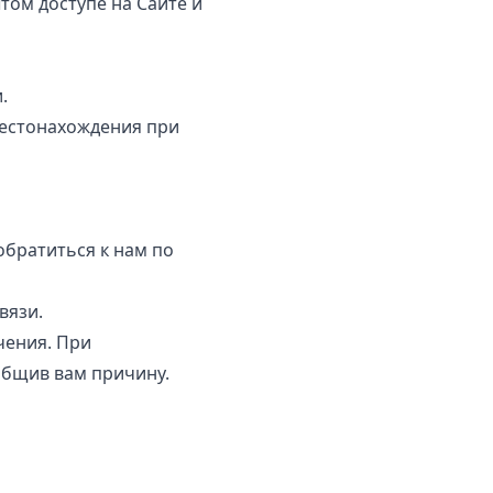
том доступе на Сайте и
.
местонахождения при
братиться к нам по
вязи.
чения. При
общив вам причину.