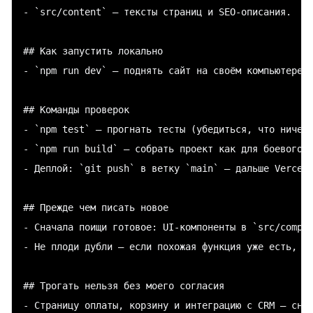
- `src/content` — тексты страниц и SEO-описания.

## Как запустить локально

- `npm run dev` — поднять сайт на своём компьютере д
## Команды проверок

- `npm test` — прогнать тесты (убедиться, что ничего
- `npm run build` — собрать проект как для боевого с
- Деплой: `git push` в ветку `main` — дальше Vercel 
## Прежде чем писать новое

- Сначала поищи готовое: UI-компоненты в `src/compon
- Не плоди дубли — если похожая функция уже есть, пе
## Трогать нельзя без моего согласия

- Страницу оплаты, корзину и интеграцию с CRM — снач