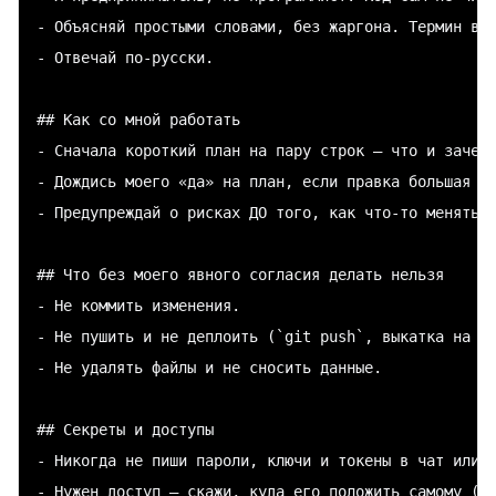
- Объясняй простыми словами, без жаргона. Термин ввё
- Отвечай по-русски.

## Как со мной работать

- Сначала короткий план на пару строк — что и зачем 
- Дождись моего «да» на план, если правка большая ил
- Предупреждай о рисках ДО того, как что-то менять, 
## Что без моего явного согласия делать нельзя

- Не коммить изменения.

- Не пушить и не деплоить (`git push`, выкатка на бо
- Не удалять файлы и не сносить данные.

## Секреты и доступы

- Никогда не пиши пароли, ключи и токены в чат или в
- Нужен доступ — скажи, куда его положить самому (`.