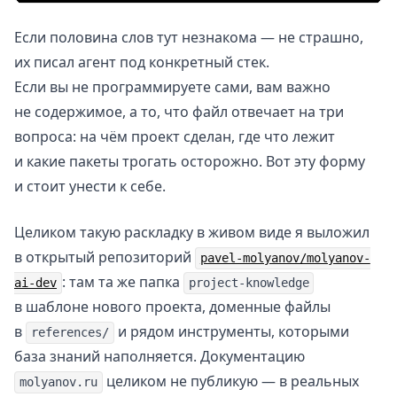
Если половина слов тут незнакома — не страшно,
их писал агент под конкретный стек.
Если вы не программируете сами, вам важно
не содержимое, а то, что файл отвечает на три
вопроса: на чём проект сделан, где что лежит
и какие пакеты трогать осторожно. Вот эту форму
и стоит унести к себе.
Целиком такую раскладку в живом виде я выложил
в открытый репозиторий
pavel-molyanov/molyanov-
: там та же папка
ai-dev
project-knowledge
в шаблоне нового проекта, доменные файлы
в
и рядом инструменты, которыми
references/
база знаний наполняется. Документацию
целиком не публикую — в реальных
molyanov.ru