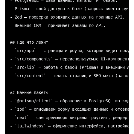
- PostgreSQL — база данных: каталог и товары.

- Prisma — слой доступа к базе (запросы вместо ручно
- Zod — проверка входящих данных на границе API.

- Внешняя CRM — принимает заказы по API.

## Где что лежит

- `src/app` — страницы и роуты, которые видит покупа
- `src/components` — переиспользуемые UI-компоненты 
- `src/lib` — работа с базой (Prisma) и внешними API
- `src/content` — тексты страниц и SEO-мета (заголов
## Важные пакеты

- `@prisma/client` — обращение к PostgreSQL из кода,
- `zod` — описываем форму входящих данных и отсекаем
- `next` — сам фреймворк витрины (роутинг, рендер ст