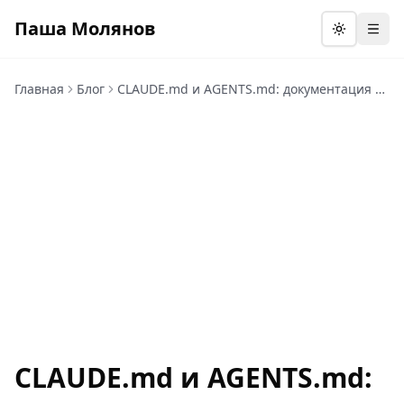
Паша Молянов
Откр
Главная
Блог
CLAUDE.md и AGENTS.md: документация проекта для AI-агентов
CLAUDE.md и AGENTS.md: