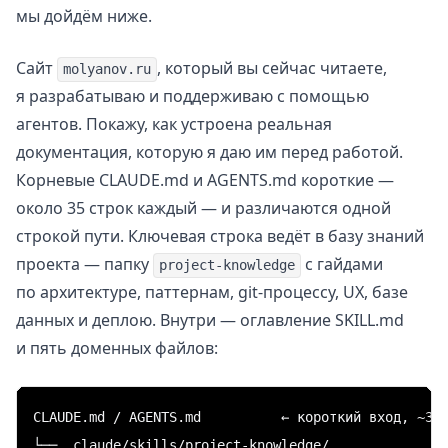
мы дойдём ниже.
Сайт
, который вы сейчас читаете,
molyanov.ru
я разрабатываю и поддерживаю с помощью
агентов. Покажу, как устроена реальная
документация, которую я даю им перед работой.
Корневые CLAUDE.md и AGENTS.md короткие —
около 35 строк каждый — и различаются одной
строкой пути. Ключевая строка ведёт в базу знаний
проекта — папку
с гайдами
project-knowledge
по архитектуре, паттернам, git-процессу, UX, базе
данных и деплою. Внутри — оглавление SKILL.md
и пять доменных файлов:
CLAUDE.md / AGENTS.md          ← короткий вход, ~35 
└── .claude/skills/project-knowledge/
