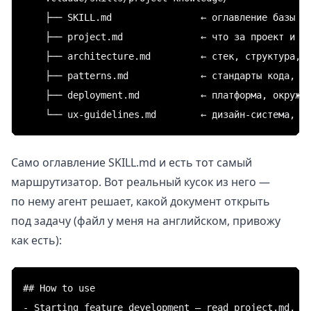
    ├── SKILL.md                ← оглавление базы зн
    ├── project.md              ← что за проект и дл
    ├── architecture.md         ← стек, структура, м
    ├── patterns.md             ← стандарты кода, gi
    ├── deployment.md           ← платформа, окружен
Само оглавление SKILL.md и есть тот самый
маршрутизатор. Вот реальный кусок из него —
по нему агент решает, какой документ открыть
под задачу (файл у меня на английском, привожу
как есть):
## How to use

- Starting feature development — read project.md, ar