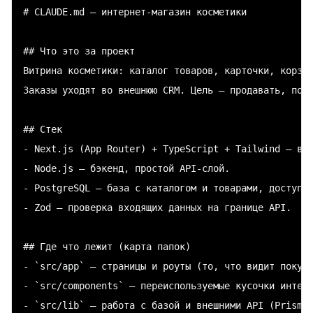
# CLAUDE.md — интернет-магазин косметики

## Что это за проект

Витрина косметики: каталог товаров, карточки, корзин
Заказы уходят во внешнюю CRM. Цель — продавать, поэт
## Стек

- Next.js (App Router) + TypeScript + Tailwind — вит
- Node.js — бэкенд, простой API-слой.

- PostgreSQL — база с каталогом и товарами, доступ к
- Zod — проверка входящих данных на границе API.

## Где что лежит (карта папок)

- `src/app` — страницы и роуты (то, что видит покупа
- `src/components` — переиспользуемые кусочки интерф
- `src/lib` — работа с базой и внешними API (Prisma,