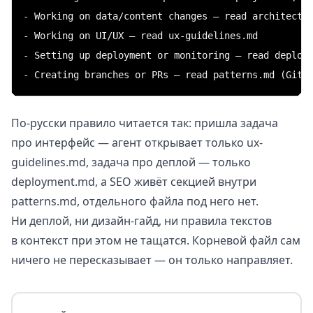
- Working on data/content changes — read architectur
- Working on UI/UX — read ux-guidelines.md

- Setting up deployment or monitoring — read deploym
По-русски правило читается так: пришла задача
про интерфейс — агент открывает только ux-
guidelines.md, задача про деплой — только
deployment.md, а SEO живёт секцией внутри
patterns.md, отдельного файла под него нет.
Ни деплой, ни дизайн-гайд, ни правила текстов
в контекст при этом не тащатся. Корневой файл сам
ничего не пересказывает — он только направляет.