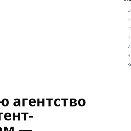
О
Н
П
П
И
Ч
К
ю агентство
тент-
ом —