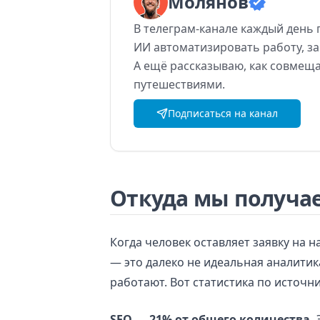
Молянов
В
телеграм-канале каждый день 
ИИ
автоматизировать работу, за
А
ещё рассказываю, как
совмеща
путешествиями.
Подписаться на канал
Откуда мы получа
Когда человек оставляет заявку на н
— это далеко не идеальная аналитика
работают. Вот статистика по источни
SEO — 21% от общего количества.
Э