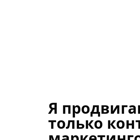
Я продвига
только кон
маркетинг