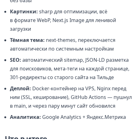
без базы
Картинки:
sharp для оптимизации, всё
в формате WebP, Next.js Image для ленивой
загрузки
Тёмная тема:
next-themes, переключается
автоматически по системным настройкам
SEO:
автоматический sitemap, JSON-LD разметка
для поисковиков, мета-теги на каждой странице,
301-редиректы со старого сайта на Тильде
Деплой:
Docker-контейнер на VPS, Nginx перед
ним (SSL, кеширование), GitHub Actions — пушнул
в main, и через пару минут сайт обновился
Аналитика:
Google Analytics + Яндекс.Метрика
Что в итоге