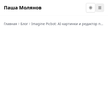
Паша Молянов
Откр
Главная
Блог
Imagine Picbot: AI-картинки и редактор прямо в Telegram