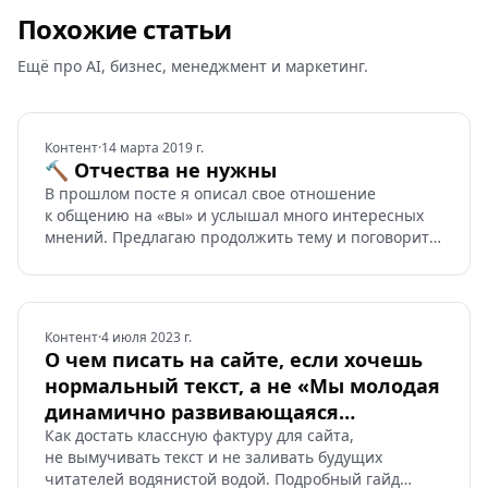
Похожие статьи
Ещё про AI, бизнес, менеджмент и маркетинг.
Контент
·
14 марта 2019 г.
🔨 Отчества не нужны
В прошлом посте я описал свое отношение
к общению на «вы» и услышал много интересных
мнений. Предлагаю продолжить тему и поговорить
об еще одной традиции — отчествах.
Контент
·
4 июля 2023 г.
О чем писать на сайте, если хочешь
нормальный текст, а не «Мы молодая
динамично развивающаяся
компания»
Как достать классную фактуру для сайта,
не вымучивать текст и не заливать будущих
читателей водянистой водой. Подробный гайд